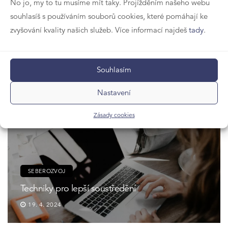
No jo, my to tu musíme mít taky. Projížděním našeho webu
souhlasíš s používáním souborů cookies, které pomáhají ke
zvyšování kvality našich služeb. Více informací najdeš
tady
.
SEBEROZVOJ
5 způsobů, jak posílit svoji paměť
Souhlasím
30. 5. 2024
Nastavení
Zásady cookies
SEBEROZVOJ
Techniky pro lepší soustředění
19. 4. 2024