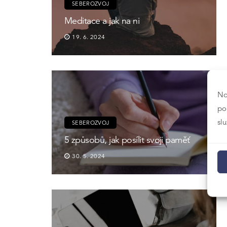
SEBEROZVOJ
Meditace a jak na ni
19. 6. 2024
No
po
sl
SEBEROZVOJ
5 způsobů, jak posílit svoji paměť
30. 5. 2024