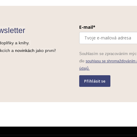
E-mail*
sletter
doplňky a knihy.
akcích a
novinkách
jako první!
Souhlasím se zpracováním mýc
dle
souhlasu se shromažďováním 
údajů.
Přihlásit se