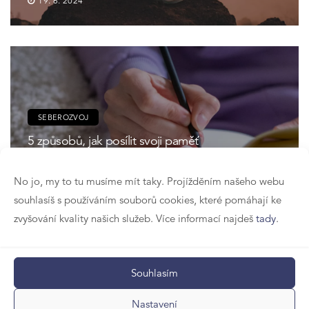
19. 6. 2024
SEBEROZVOJ
5 způsobů, jak posílit svoji paměť
30. 5. 2024
No jo, my to tu musíme mít taky. Projížděním našeho webu
souhlasíš s používáním souborů cookies, které pomáhají ke
zvyšování kvality našich služeb. Více informací najdeš
tady
.
Souhlasím
SEBEROZVOJ
Techniky pro lepší soustředění
Nastavení