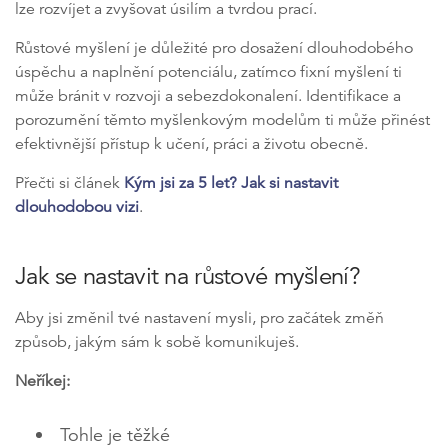
lze rozvíjet a zvyšovat úsilím a tvrdou prací.
Růstové myšlení je důležité pro dosažení dlouhodobého
úspěchu a naplnění potenciálu, zatímco fixní myšlení ti
může bránit v rozvoji a sebezdokonalení. Identifikace a
porozumění těmto myšlenkovým modelům ti může přinést
efektivnější přístup k učení, práci a životu obecně.
Přečti si článek
Kým jsi za 5 let? Jak si nastavit
dlouhodobou vizi
.
Jak se nastavit na růstové myšlení?
Aby jsi změnil tvé nastavení mysli, pro začátek změň
způsob, jakým sám k sobě komunikuješ.
Neříkej:
Tohle je těžké