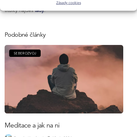
Ted talk na Youtube. Krátkou přednášku C. Dweck i s cz
Zásady cookies
titulky najdeš
tady
.
Podobné články
SEBEROZVOJ
Meditace a jak na ni