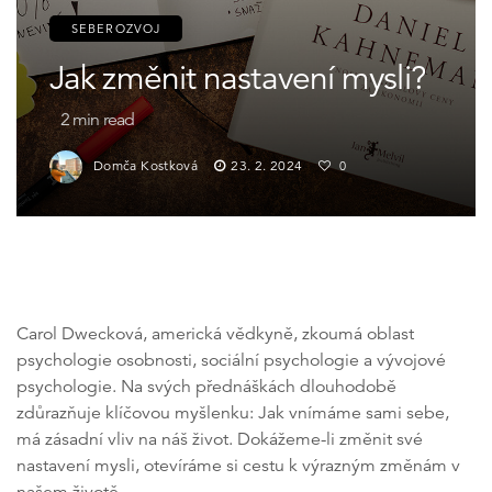
SEBEROZVOJ
Jak změnit nastavení mysli?
2
min read
Domča Kostková
23. 2. 2024
0
Carol Dwecková, americká vědkyně, zkoumá oblast
psychologie osobnosti, sociální psychologie a vývojové
psychologie. Na svých přednáškách dlouhodobě
zdůrazňuje klíčovou myšlenku: Jak vnímáme sami sebe,
má zásadní vliv na náš život. Dokážeme-li změnit své
nastavení mysli, otevíráme si cestu k výrazným změnám v