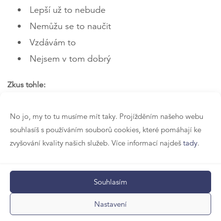
Lepší už to nebude
Nemůžu se to naučit
Vzdávám to
Nejsem v tom dobrý
Zkus tohle:
Chci to zkusit
No jo, my to tu musíme mít taky. Projížděním našeho webu
Zvládnu to
souhlasíš s používáním souborů cookies, které pomáhají ke
Je v pořádku selhat
zvyšování kvality našich služeb. Více informací najdeš
tady
.
Ještě nevím
Můžu se poučit ze svých chyb
Souhlasím
Pokud tě tohle téma zajímá víc do hloubky, doporučujeme
Nastavení
knihu Nastavení mysli
od Carol Dweck. Nebo si najdi její