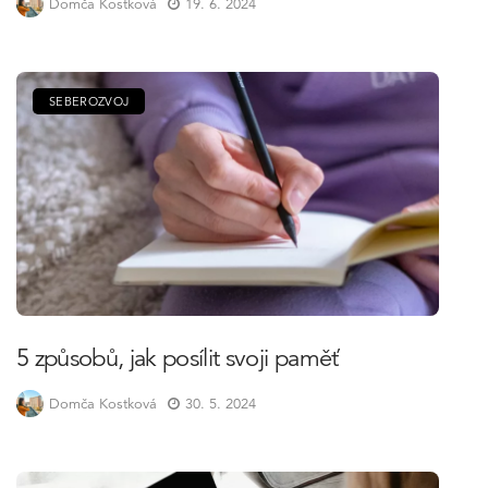
Domča Kostková
19. 6. 2024
SEBEROZVOJ
5 způsobů, jak posílit svoji paměť
Domča Kostková
30. 5. 2024