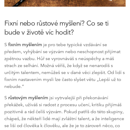
Fixní nebo růstové myšlení? Co se ti
bude v životě víc hodit?
S
fixním myšlením
je pro tebe typické vzdávání se
předem, vyhýbání se výzvám nebo neschopnost přijímat
zpětnou vazbu. Hůř se vyrovnáváš s neúspěchy a máš
strach ze selhání. Možná věříš, že když se nenarodíš s
určitým talentem, nemůžeš se v dané věci zlepšit. Od lidí s
fixním nastavením mysli lze často slyšet větu „Lepší už to
nebude.“
S
růstovým myšlením
jsi vytrvalejší při překonávání
překážek, užíváš si radost z procesu učení, kritiku přijímáš
pozitivně a rád čelíš výzvám. Pokud patříš do této skupiny,
chápeš, že někteří lidé mají zvláštní talent, a že inteligence
se liší od člověka k člověku, ale že je to zároveň něco, co