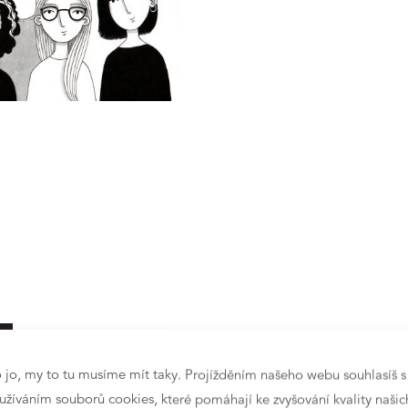
 jo, my to tu musíme mít taky. Projížděním našeho webu souhlasíš s
užíváním souborů cookies, které pomáhají ke zvyšování kvality našic