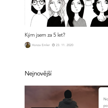
Kým jsem za 5 let?
Honza Emler
23. 11. 2020
Nejnovější
No
po