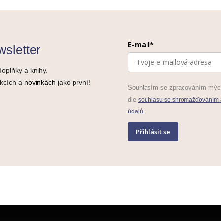
E-mail*
sletter
doplňky a knihy.
akcích a
novinkách
jako první!
Souhlasím se zpracováním mýc
dle
souhlasu se shromažďováním 
údajů.
Přihlásit se