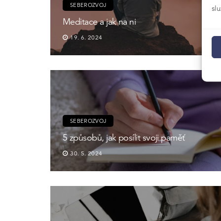
SEBEROZVOJ
sl
Meditace a jak na ni
19. 6. 2024
SEBEROZVOJ
5 způsobů, jak posílit svoji paměť
30. 5. 2024