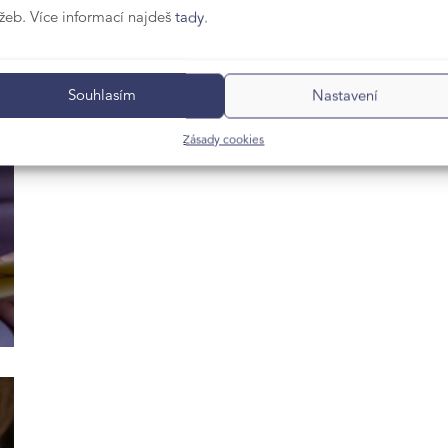
užeb. Více informací najdeš
tady
.
Souhlasím
Nastavení
Zásady cookies