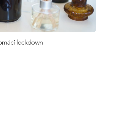
t domácí lockdown
1