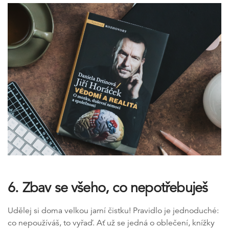
6. Zbav se všeho, co nepotřebuješ
Udělej si doma velkou jarní čistku! Pravidlo je jednoduché:
co nepoužíváš, to vyřaď. Ať už se jedná o oblečení, knížky