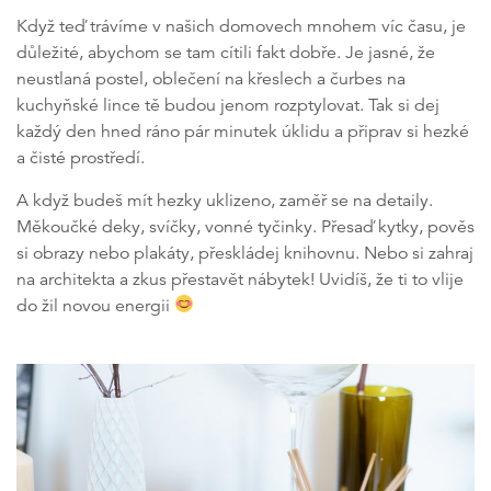
Když teď trávíme v našich domovech mnohem víc času, je
důležité, abychom se tam cítili fakt dobře. Je jasné, že
neustlaná postel, oblečení na křeslech a čurbes na
kuchyňské lince tě budou jenom rozptylovat. Tak si dej
každý den hned ráno pár minutek úklidu a připrav si hezké
a čisté prostředí.
A když budeš mít hezky uklizeno, zaměř se na detaily.
Měkoučké deky, svíčky, vonné tyčinky. Přesaď kytky, pověs
si obrazy nebo plakáty, přeskládej knihovnu. Nebo si zahraj
na architekta a zkus přestavět nábytek! Uvidíš, že ti to vlije
do žil novou energii