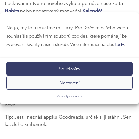
trackováním tvého nového zvyku ti pomůže naše karta
Habits
nebo nedatovaný motivační
Kalendář
.
A ještě jedna rada nad zlato: jdi na vzduch. Projdi se po
No jo, my to tu musíme mít taky. Projížděním našeho webu
městě a podpoř svou oblíbenou kavárnu, jdi se nadýchat
souhlasíš s používáním souborů cookies, které pomáhají ke
čerstvého vzduchu do parku nebo si zaběhej. Ať nejsi
zvyšování kvality našich služeb. Více informací najdeš
tady
.
neustále mezi čtyřmi stěnami.
5. Čti a vzdělávej se
Souhlasím
Využij tu spoustu volného času a přečti si něco
Nastavení
hodnotného. Na našem e-shopu najdeš spoustu
Zásady cookies
seberozvojových knih
a neustále pro tebe přidáváme
nové.
Tip:
Jestli neznáš appku Goodreads, určitě si ji stáhni. Sen
každého knihomola!