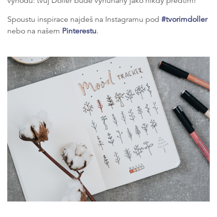
výhodu: tvůj Doller bude vyňuňaný jako nikdy předtím!
Spoustu inspirace najdeš na Instagramu pod
#tvorimdoller
nebo na našem
Pinterestu
.