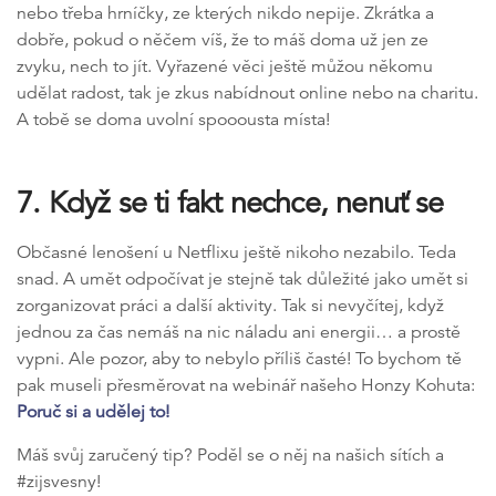
nebo třeba hrníčky, ze kterých nikdo nepije. Zkrátka a
dobře, pokud o něčem víš, že to máš doma už jen ze
zvyku, nech to jít. Vyřazené věci ještě můžou někomu
udělat radost, tak je zkus nabídnout online nebo na charitu.
A tobě se doma uvolní spooousta místa!
7. Když se ti fakt nechce, nenuť se
Občasné lenošení u Netflixu ještě nikoho nezabilo. Teda
snad. A umět odpočívat je stejně tak důležité jako umět si
zorganizovat práci a další aktivity. Tak si nevyčítej, když
jednou za čas nemáš na nic náladu ani energii… a prostě
vypni. Ale pozor, aby to nebylo příliš časté! To bychom tě
pak museli přesměrovat na webinář našeho Honzy Kohuta:
Poruč si a udělej to!
Máš svůj zaručený tip? Poděl se o něj na našich sítích a
#zijsvesny!