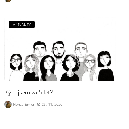
AKTUALITY
Kým jsem za 5 let?
Honza Emler
23. 11. 2020