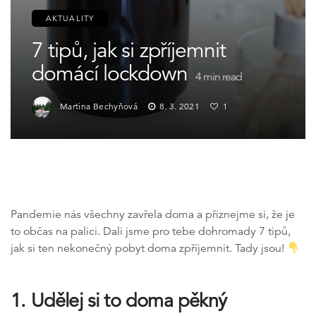
AKTUALITY
7 tipů, jak si zpříjemnit
domácí lockdown
4
min read
Martina Bechyňová
8. 3. 2021
1
Pandemie nás všechny zavřela doma a přiznejme si, že je
to občas na palici. Dali jsme pro tebe dohromady 7 tipů,
jak si ten nekonečný pobyt doma zpříjemnit. Tady jsou!
1. Udělej si to doma pěkný