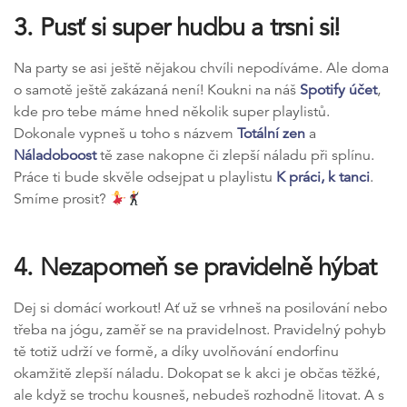
3. Pusť si super hudbu a trsni si!
Na party se asi ještě nějakou chvíli nepodíváme. Ale doma
o samotě ještě zakázaná není! Koukni na náš
Spotify účet
,
kde pro tebe máme hned několik super playlistů.
Dokonale vypneš u toho s názvem
Totální zen
a
Náladoboost
tě zase nakopne či zlepší náladu při splínu.
Práce ti bude skvěle odsejpat u playlistu
K práci, k tanci
.
Smíme prosit?
4. Nezapomeň se pravidelně hýbat
Dej si domácí workout! Ať už se vrhneš na posilování nebo
třeba na jógu, zaměř se na pravidelnost. Pravidelný pohyb
tě totiž udrží ve formě, a díky uvolňování endorfinu
okamžitě zlepší náladu. Dokopat se k akci je občas těžké,
ale když se trochu kousneš, nebudeš rozhodně litovat. A s