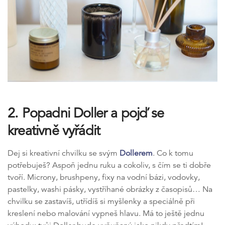
2. Popadni Doller a pojď se
kreativně vyřádit
Dej si kreativní chvilku se svým
Dollerem
. Co k tomu
potřebuješ? Aspoň jednu ruku a cokoliv, s čím se ti dobře
tvoří. Microny, brushpeny, fixy na vodní bázi, vodovky,
pastelky, washi pásky, vystříhané obrázky z časopisů… Na
chvilku se zastavíš, utřídíš si myšlenky a speciálně při
kreslení nebo malování vypneš hlavu. Má to ještě jednu