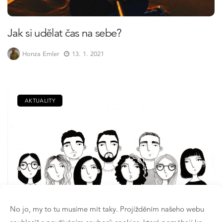
Jak si udělat čas na sebe?
Honza Emler
13. 1. 2021
AKTUALITY
No jo, my to tu musíme mít taky. Projížděním našeho webu
Kým jsem za 5 let?