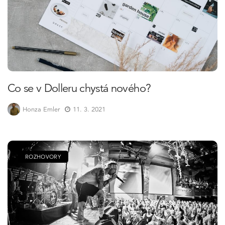
Co se v Dolleru chystá nového?
Honza Emler
11. 3. 2021
ROZHOVORY