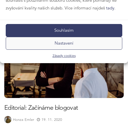
souhlasíš s používáním souborů cookies, které pomáhají ke
zvyšování kvality našich služeb. Více informací najdeš
tady
.
Honza Emler
23. 11. 2020
Souhlasím
NEZAŘAZENÉ
Nastavení
Zásady cookies
Editorial: Začínáme blogovat
Honza Emler
19. 11. 2020