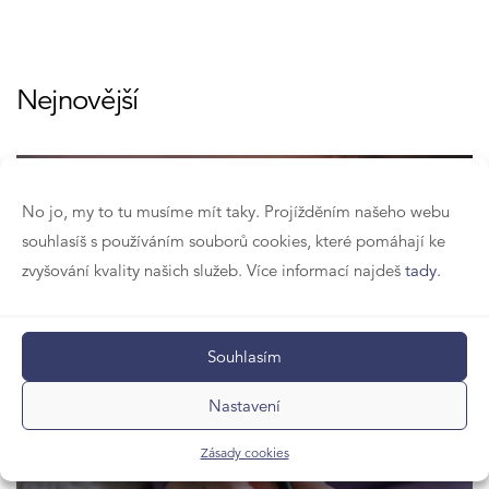
Nejnovější
No jo, my to tu musíme mít taky. Projížděním našeho webu
souhlasíš s používáním souborů cookies, které pomáhají ke
zvyšování kvality našich služeb. Více informací najdeš
tady
.
SEBEROZVOJ
Meditace a jak na ni
19. 6. 2024
Souhlasím
Nastavení
Zásady cookies