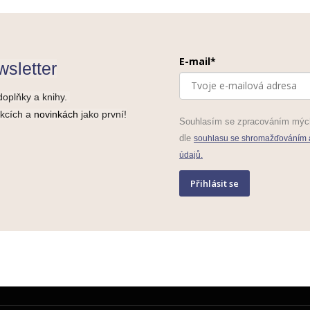
E-mail*
sletter
doplňky a knihy.
akcích a
novinkách
jako první!
Souhlasím se zpracováním mýc
dle
souhlasu se shromažďováním 
údajů.
Přihlásit se