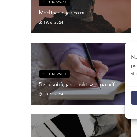
SEBEROZVOJ
Meditace a jak na ni
19. 6. 2024
No
po
sl
SEBEROZVOJ
5 způsobů, jak posílit svoji paměť
30. 5. 2024