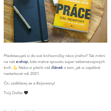
Představuješ si do své knihovničky něco jiného? Tak mrkni
na náš
e-shop
, kde máme spoustu super seberozvojových
knih.
Nebo si přečti náš
článek
o tom, jak si úspěšně
nastartovat rok 2021.
Čti, vzdělávej se a #zijsvesny!
Tvůj Doller