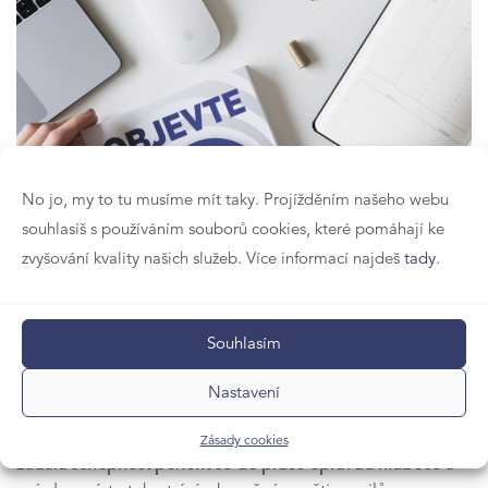
No jo, my to tu musíme mít taky. Projížděním našeho webu
souhlasíš s používáním souborů cookies, které pomáhají ke
zvyšování kvality našich služeb. Více informací najdeš
tady
.
Souhlasím
Kniha
Hluboká práce
Nastavení
V dnešní době neustálé online dostupnosti
většina lidí
Zásady cookies
ztratila schopnost ponořit se do práce
opravdu hluboce
a