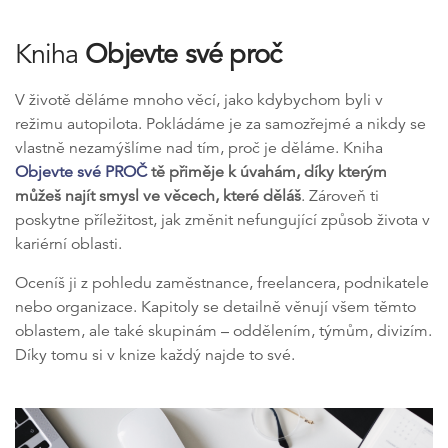
Kniha
Objevte své proč
V životě děláme mnoho věcí, jako kdybychom byli v
režimu autopilota. Pokládáme je za samozřejmé a nikdy se
vlastně nezamýšlíme nad tím, proč je děláme. Kniha
Objevte své PROČ
tě přiměje k úvahám, díky kterým
můžeš najít smysl ve věcech, které děláš
. Zároveň ti
poskytne příležitost, jak změnit nefungující způsob života v
kariérní oblasti.
Oceníš ji z pohledu zaměstnance, freelancera, podnikatele
nebo organizace. Kapitoly se detailně věnují všem těmto
oblastem, ale také skupinám – oddělením, týmům, divizím.
Díky tomu si v knize každý najde to své.