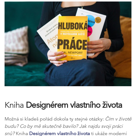
Kniha
Designérem vlastního života
Možná si kladeš pořád dokola ty stejné otázky:
Čím v životě
budu? Co by mě skutečně bavilo? Jak najdu svoji práci
snů?
Kniha
Designérem vlastního života
ti ukáže moderní