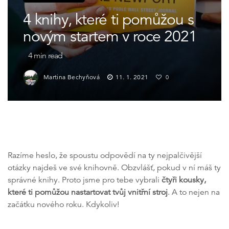
4 knihy, které ti pomůžou s
novým startem v roce 2021
4
min read
Martina Bechyňová
11. 1. 2021
0
Razíme heslo, že spoustu odpovědí na ty nejpalčivější
otázky najdeš ve své knihovně. Obzvlášť, pokud v ní máš ty
správné knihy. Proto jsme pro tebe vybrali
čtyři kousky,
které ti pomůžou nastartovat tvůj vnitřní stroj
. A to nejen na
začátku nového roku. Kdykoliv!