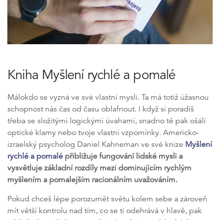
Kniha Myšlení rychlé a pomalé
Málokdo se vyzná ve své vlastní mysli. Ta má totiž úžasnou
schopnost nás čas od času oblafnout. I když si poradíš
třeba se složitými logickými úvahami, snadno tě pak ošálí
optické klamy nebo tvoje vlastní vzpomínky. Americko-
izraelský psycholog Daniel Kahneman ve své knize
Myšlení
rychlé a pomalé
přibližuje fungování lidské mysli a
vysvětluje základní rozdíly mezi dominujícím rychlým
myšlením a pomalejším racionálním uvažováním.
Pokud chceš lépe porozumět světu kolem sebe a zároveň
mít větší kontrolu nad tím, co se ti odehrává v hlavě, pak