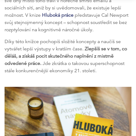
své dny místo toho tráví v horečné smršti emailů a
sociálních sítí, aniž by si uvědomovali, že existuje lepší
možnost. V knize
Hluboká práce
představuje Cal Newport
svůj stejnojmenný koncept – schopnost soustředit se bez
rozptylování na kognitivně náročné úkoly.
Díky této knížce pochopíš složité koncepty a naučíš se
vytvářet lepší výstupy v kratším čase.
Zlepšíš se v tom, co
děláš, a získáš pocit skutečného naplnění z mistrně
odvedené práce.
Jde zkrátka o takovou superschopnost
stále konkurenčnější ekonomiky 21. století.