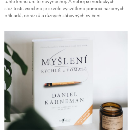
tuhle knihu určitě nevynechej. A neboj se vědeckých
složitostí, všechno je skvěle vysvětleno pomocí názorných
příkladů, obrázků a různých zábavných cvičení.